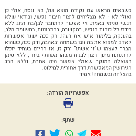
כשבאים מראש עם נקודת מוצא של, בא ננסה, אולי כן
ואולי לא - לא מצליחים ליצור חיבור נפשי, ובודאי שלא
רגשי פנימי באמת. אי אפשר להתחבר לבן/בת הזוג ללא
ריכוז כל כוחות הנפש, בהקשבה, בהתבוננות, בתשומת הלב,
בהענקה, בלימוד איש את רעהו. רק ככה ישנה אפשרות
לאדם למצוא את בת זוגו בשמחה ובאהבה, ורק ככה, כשהוא
מברר לעצמו ש"זו אשתו" ורק זו, אז החיים בעתיד יוכלו
להתפתח מתוך רצון לבנות משהו משותף ביחד, ללא סימן
השאלה המנקר שאולי אפשר היה אחרת, וללא חרב
הגירושין המאפשרת דרך אחורית למילוט.
בהצלחה ובשמחה! אמיר
אפשרויות הורדה:
שתף: