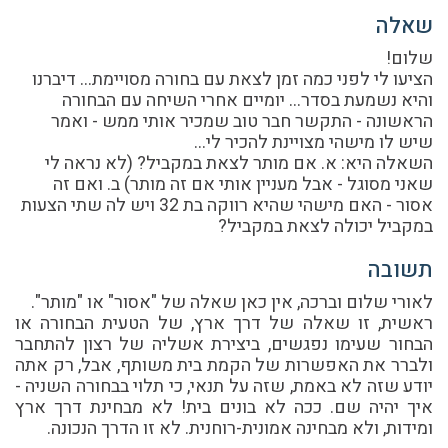
שאלה
שלום!
הציעו לי לפני כמה זמן לצאת עם בחורה מסויימת... דיברנו
והיא נשמעת בסדר... יומיים אחרי השיחה עם הבחורה
הראשונה - התקשר חבר טוב שמכיר אותי ממש - ואמר
שיש לו מישהי מצויינת להכיר לי...
השאלה היא: א. אם מותר לצאת במקביל? (לא נראה לי
שאני מסוגל - אבל מעניין אותי אם זה מותר) ב. ואם זה
אסור - האם מישהי שהיא רווקה בת 32 ויש לה שתי הצעות
במקביל יכולה לצאת במקביל?
תשובה
לאורי שלום וברכה, אין כאן שאלה של "אסור" או "מותר".
ראשית, זו שאלה של דרך ארץ, של הטעית הבחורה או
הבחור שעימו נפגשים, ביצירת אשליה של רצון להתחבר
ולברר את האפשרות של הקמת בית משותף, אבל, רק אתה
יודע שזה לא באמת, שזה על תנאי, כי תלוי בבחורה השניה -
איך יהיה שם. ככה לא בונים בית! לא מבחינת דרך ארץ
ומידות, ולא מבחינה אמונית-רוחנית. לא זו הדרך הנכונה.