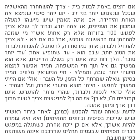
אם רוצים באמת לבנות בית - צריך להשתחרר מהאשליה
שככל שנפגוש יותר בני זוג - יש יותר סיכוי שנמצא את
האחת והיחידה. אם אתה מאמין שיש מישהו למעלה
שמכוון את העניינים, אז אתה יודע וברור לך שלא צריך
לפגוש 100 בחורות אלא רק אחת! אשרי מי שזוכה
להתחתן עם הראשונה שפגש, אבל גם אם לא - לא צריך
להתחיל ולבדוק אותן כמו סחורה, להסתכל, להשוות ולבחור
את הטוב יותר, שגם הוא - עד שתופיע אחת "עוד יותר
טובה". הלך רוח כזה איננו רק בשלב הדייטים, אלא הוא
ממשיך גם אל תוך חיי המשפחה. תמיד אפשר למצוא
מישהי יותר טובה, וממילא - חיי הנישואין מלווים תמיד
בסימן שאלה שמרחף כל הזמן, על העבר - אולי אם הייתי
ממשיך לחפש - הייתי מוצא מישהי אחרת, ועל העתיד -
אולי כדאי לנסות ולבדוק, שהרי מותר להתגרש, איננו
קתוליים ח"ו, לא כן? אז מה כן? למפגשים צריך לגשת מתוך
דרך ארץ ומתוך אמונה.
לדעת שאתה עומד להפגש (כמובן, לאחר בירור ראשוני
שיש שייכות בסיסית וכיוונים מתאימים) היא היא עומדת
להיות אשתך, אלא אם כן יוכח אחרת, כשתגלה במפגש
דברים מסוימים שבעטים תחליט שדרככם איננה משותפת
כפי שחשבת.