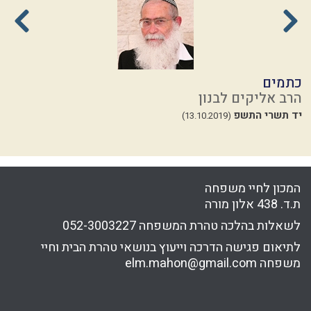
כתמים
ש
הרב אליקים לבנון
ה
יד תשרי התשפ
י
(13.10.2019)
המכון לחיי משפחה
ת.ד. 438 אלון מורה
לשאלות בהלכה טהרת המשפחה
052-3003227
לתיאום פגישה הדרכה וייעוץ בנושאי טהרת הבית וחיי
משפחה
elm.mahon@gmail.com