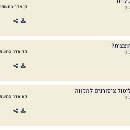
קלחת
ון
כו אדר התשפו
וצצות?
ון
כד אדר התשפו
טול ציפורנים למקווה
ון
כא אדר התשפו