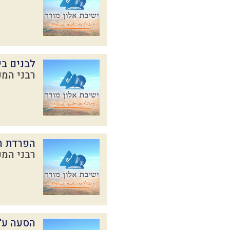
לבנים בי
רבני המכ
הפרדת ה
רבני המכ
הסעה ע"י