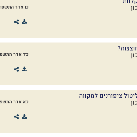
קלחת
ון
כו אדר התשפו
וצצות?
ון
כד אדר התשפו
טול ציפורנים למקווה
ון
כא אדר התשפו