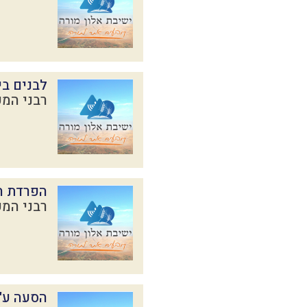
לבנים בי
רבני המכ
הפרדת ה
רבני המכ
הסעה ע"י