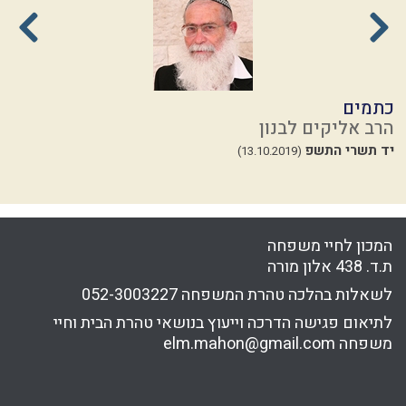
כתמים
ל
הרב אליקים לבנון
ה
יד תשרי התשפ
ז
(13.10.2019)
23
המכון לחיי משפחה
ת.ד. 438 אלון מורה
לשאלות בהלכה טהרת המשפחה
052-3003227
לתיאום פגישה הדרכה וייעוץ בנושאי טהרת הבית וחיי
משפחה
elm.mahon@gmail.com