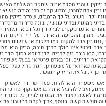
 נזיקין. שהרי מסכת אבות עוסקת בהשלמת האישי
 ובין אדם לחברו, ומדוע קבעה רבי יהודה הנשיא 
ות וכד'. משיב על כך הרמב"ם, שסדר נזיקין מיוחד
דיני ממונות ובדיני עונשין. שונה סדר זה מהסדרי
דים, איננו נזקקים לבית דין וכל רב או תלמיד ח
עיני ממון, ההכרעה היא רק על ידי דיינים היו
, וגם בין אדם למקום, כמו מלקות או עונשים אחרי
אדם פרטי אינו הולך בדרך טובה, הנזק הוא מצו
ו, הוא גורם נזק לרבים. לכן דווקא בסוף סדר נזי
קן את הדיינים. וכן באדם פרטי או בבעל משפחה.
ם, אתה כאחראי על משפחתך, הנזק גדול כפלי כפלי
ך כך לקבל את החיזוק הנפשי.
ראש משפחה הוא להיות עמוד שידרה לאשתך. 
ממנה, היכול להוביל אותה בראש זקוף בדרכי החי
ורמת לאשה לאבד את הבסיס לבית, כל נקודת ה
ישה חולשה קשה. בנוסף, צריך לקחת בחשבון את א