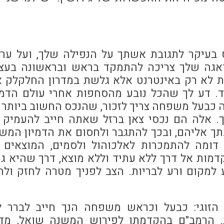
בעיקר לתגובת אשתך על הנפילה שלך, ועל ער
דאגה שלך צריכה להתמקד בראש ובראשונה בעצמ
 לא רק באינטרנט אלא גלשת במדרון החלקלק א
. דע לך שהכל נובע מהסחפות אחרי עולם הדמי
ה כבעל משפחה צריך לזכור, שהנכס החשוב ביותר 
. אלה הם נכסי צאן ברזל שאתה חייב להעמיק
ך אליהם, ובכך להתגבר ולחסום את הדמיון המש
דומה להתמכרות לאלכוהול ולסמים, המוצאים
דמות אל דרך ללא עתיד וללא מוצא, דרך שהיא גר
ע למקום ורע לבריות. הצב לפניך מטרה לחזק ול
 הזוגי: כבעל וכראש משפחה הנך חייב לברר 
. הרמב"ם בהקדמתו לפירוש המשנה שואל, מד