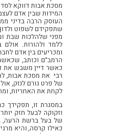
מסכת אבות דווקא לסדר
המידות שבין אדם לעצמו
העוסק הרבה בדיני ממונ
שתפקידם לשפוט ולדון ב
מפני שלהלכות שבת ומוע
ללמד ולהורות. אולם ב
ומכריעים בין אדם לחברו
הרמב"ם וכותב, שכאשר 
כאשר דיין משבש את דרכ
רבי את מסכת אבות, לת
של פרט גורם לנזק, אול
לקחת את האחריות, ומתו
במסגרת זו, תפקידך כ
וזקוקה לבעל חזק יותר 
של בעל ברשת הרעה, ג
כאילו קרסה, והיא מרג