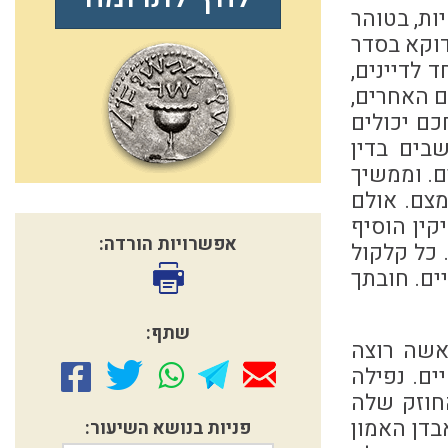
ות, בטוהר
דוקא בסדר
 לדיינים,
ם האחרים,
כם יכולים
שבים בדין
ם. וממשיך
מצם. אולם
קין הוסיף
אפשרויות הורדה:
 כל קלקול
ים. חובתך
שתף:
אשה רוצה
ים. נפילה
חוזק שלה
בדן האמון
פניות בנושא השיעור: