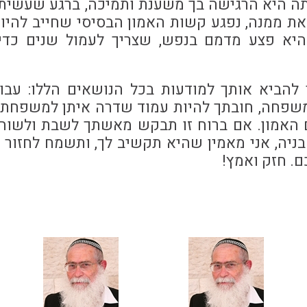
תה היא הרגישה בך משענת ותמיכה, ברגע שעשית
זאת ממנה, נפגע קשות האמון הבסיסי שחייב להיו
היא פצע מדמם בנפש, שצריך לעמול שנים כדי 
 להביא אותך למודעות בכל הנושאים הללו: עבו
משפחה, חובתך להיות עמוד שדרה איתן למשפחתך
האמון. אם ברוח זו תבקש מאשתך לשבת ולשוחח
ניה, אני מאמין שהיא תקשיב לך, ותשמח לחזור
כם. חזק ואמץ!