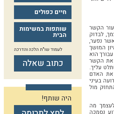
חיים כפולים
עור הקשר
שותפות במשימות
ך, לבדוק
הבית
שר נפער,
ון המושך
לעמוד שו"ת הלכה והדרכה
עבורך הוא
 את הקשר
כתוב שאלה
תלט עליך.
 את האדם
ועה בעיני
התחזק מול
היה שותף!
לעצמך מה
לחץ לתרומה
וע נסמכה