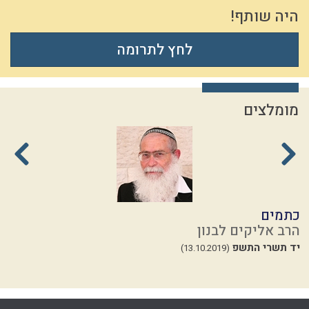
היה שותף!
לחץ לתרומה
מומלצים
כתמים
ת
הרב אליקים לבנון
ה
יד תשרי התשפ
ז
(13.10.2019)
24