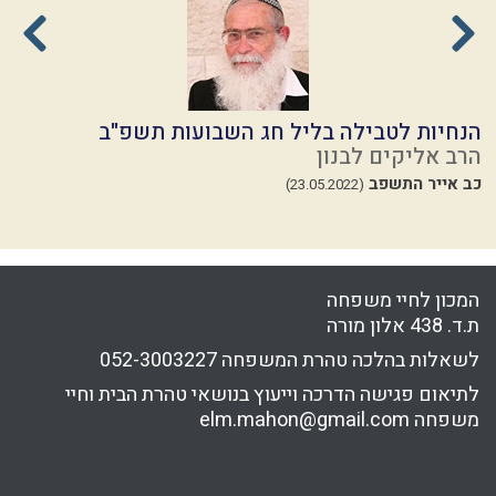
הנחיות לטבילה בליל חג השבועות תשפ"ב
ה
הרב אליקים לבנון
ה
כב אייר התשפב
י
(23.05.2022)
המכון לחיי משפחה
ת.ד. 438 אלון מורה
לשאלות בהלכה טהרת המשפחה
052-3003227
לתיאום פגישה הדרכה וייעוץ בנושאי טהרת הבית וחיי
משפחה
elm.mahon@gmail.com