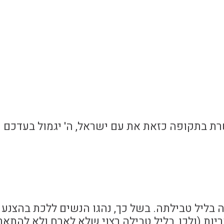
ת בתקופה כזאת את עם ישראל, ה' יגמול בעדכם 
 בליל טבילתה. בשל כך, נהגו הנשים ללכת בהצנע 
יות (ולכן, בליל טבילה רצוי שלא לארח ולא להתאר