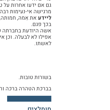
גם אם ידעו אחרות על ט
מרגישה אי-נעימות רבה
ליידע
את אִמהּ, חמותה,
בכך פגם.
אשה היודעת בחברתה שט
אפילו לא לבעלה. וכן א
לאשתו.
בשורות טובות.
בברכת הטהרה ברכה וה
מומלצים