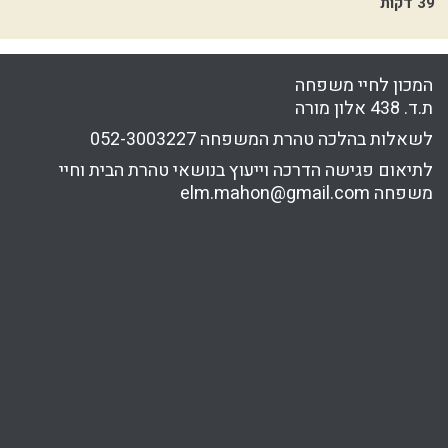
39 דקות
24
המכון לחיי משפחה
ת.ד. 438 אלון מורה
לשאלות בהלכה טהרת המשפחה
052-3003227
לתיאום פגישה הדרכה וייעוץ בנושאי טהרת הבית וחיי
משפחה
elm.mahon@gmail.com