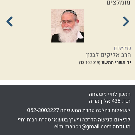
מומלצים
כתמים
ל
הרב אליקים לבנון
ה
יד תשרי התשפ
ז
(13.10.2019)
39
המכון לחיי משפחה
ת.ד. 438 אלון מורה
לשאלות בהלכה טהרת המשפחה
052-3003227
לתיאום פגישה הדרכה וייעוץ בנושאי טהרת הבית וחיי
משפחה
elm.mahon@gmail.com