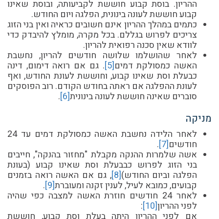
ההריון. בוסת קבוע חוששת לקביעותה, ובוסת שאינו
קבוע חוששת לעונה בינונית, הפלגה ויום החודש.
כתמים במהלך ההריון אינם חשובים כראיה ואין בני הזוג
צריכים לפרוש בגללם. בכל מקרה, מומלץ להיבדק כדי
לוודא שאין סכנה רפואית להריון.
לאחר שהושלמו שלושה חודשים להריון, נחשבת
האשה כמסולקת דמים
[5
]
. גם אם רואה דימום, דינה
כבעלת וסת שאינו קבוע, וחוששת לעונת החודש, ואף
לעונת ההפלגה אם ראתה בחודש הקודם. רוב הפוסקים
סוברים שאינה חוששת לעונה בינונית
[6]
.
מניקה
לאחר הלידה נחשבת האשה כמסולקת דמים עד 24
חודשים
[
7]
.
אשה שלמרות ההנקה מקבלת "מחזור בהנקה", חייבים
בני הזוג לפרוש כבבעלת וסת שאינו קבוע (בעונת
הפלגה וביום החודש)
[
8
]
, גם אם האשה רואה בזמנים
קבועים, כמובא לעיל, לענין זקנה ומעוברת
[9
]
.
לאחר 24 חודשים חוזרת האשה למצבה כפי שהיה
לפני ההריון
[
10]
:
אם לפני ההריון היתה בעלת וסת קבוע, חוששת