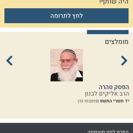
היה שותף!
לחץ לתרומה
מומלצים
הפסק טהרה
מ
הרב אליקים לבנון
ה
יד תשרי התשפ
י
(13.10.2019)
המכון לחיי משפחה