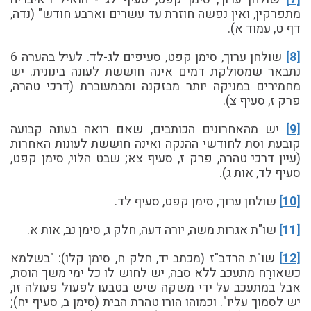
מתפרקין, ואין נפשה חוזרת עד עשרים וארבע חודש" (נדה,
דף ט, עמוד א).
[8]
שולחן ערוך, סימן קפט, סעיפים לג-לד. לעיל בהערה 6
נתבאר שמסולקת דמים אינה חוששת לעונה בינונית. יש
מחמירים במניקה יותר מבזקנה ומבמעוברת (דרכי טהרה,
פרק ז, סעיף צ).
[9]
יש מהאחרונים הכותבים, שאם רואה בעונה קבועה
קובעת וסת לחודשי ההנקה ואינה חוששת לעונות האחרות
(עיין דרכי טהרה, פרק ז, סעיף צא; שבט הלוי, סימן קפט,
סעיף לד, אות ג).
[10]
שולחן ערוך, סימן קפט, סעיף לד.
[11]
שו"ת אגרות משה, יורה דעה, חלק ג, סימן נב, אות א.
[12]
שו"ת הרדב"ז (מכתב יד, חלק ח, סימן קלו): "בשלמא
כשאורַח מתעכב ללא סבה, יש לחוש לו כל ימי משך הוסת,
אבל במתעכב על ידי משקה שיש בטבעו לפעול פעולה זו,
יש לסמוך עליו". וכמוהו הורו טהרת הבית (סימן ב, סעיף יח);