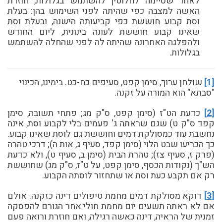
לאחר שסיימה לחלוטין להשתמש בגלולות, חוזרת
האשה למצבה כפי שהיתה לפני השימוש בהן: בעלת
וסת קבוע חוששת כפי קביעותה הישנה, ובעלת וסת
שאינו קבוע חוששת לעונה בינונית, ליום החודש
ולהפלגה האחרונה שהיתה לה לפני שהחלה להשתמש
בגלולות.
[1]
שולחן ערוך, סימן קפט, סעיפים כח-כט. בימינו, הכינוי
"סבתא" הוא המורה על זקנה.
[2]
כדעת הט"ז (סימן קפט, ס"ק מג; פתחי תשובה, סימן
קפד ס"ק ט) שגם שראתה ג' פעמים בלי לקבוע וסת, אינה
נחשבת עוד כמסולקת דמים וחוששת גם לוסת שאינו קבוע.
כך הכריעו שבט הלוי (סימן קפד, סעיף ג, אות ה); דרכי טהרה
(פרק ז, סעיף צז); טהרת הבית (סימן ב, סעיף ט), ולא כדעת
הש"ך (נקודות הכסף, סימן קפט, על ט"ז, ס"ק מג) שחוששת
רק אם תקבע כעת וסת או שתחזור לוסתה הקבוע.
[3]
דוקא מסולקת דמים מחמת טיפולים דינה כזקנה. אולם
אם לא ראתה תשעים יום מחמת חולי אחר הגורם להפסקה
זמנית של הראיה, דינה כאשה רגילה, ואם חוזרת ורואה פעם