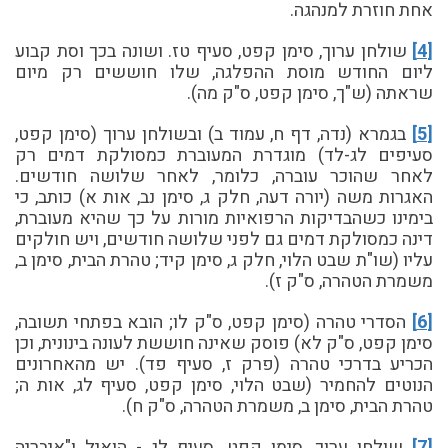
אחת חוזרת למנהגה.
[4]
שולחן ערוך, סימן קפט, סעיף טז. ושונה בכך וסת קבוע
ליום החודש מוסת ההפלגה, שלו חוששים רק מיום
שראתה (ש"ך, סימן קפט, ס"ק מה).
[5]
בגמרא (נדה, דף ח, עמוד ב) ובשולחן ערוך (סימן קפט,
סעיפים לג-לד) מוגדרת המעוברת כמסולקת דמים רק
לאחר שהוכר עוברה, כלומר, לאחר שלושה חודשים.
האגרות משה (יורה דעה, חלק ג, סימן נב, אות א) כותב, כי
בימינו כשהבדיקות הרפואיות מורות על כך שהיא מעוברת,
דינה כמסולקת דמים גם לפני שלושה חודשים, ויש חולקים
עליו (שו"ת שבט הלוי, חלק ג, סימן קיד; טהרת הבית, סימן ב,
משמרת הטהרה, ס"ק ז).
[6]
הסדרי טהרה (סימן קפט, ס"ק לו; הובא בפתחי תשובה,
סימן קפט, ס"ק לא) פוסק שאינה חוששת לעונה בינונית, וכן
הכריע בדרכי טהרה (פרק ז, סעיף פד). יש מהאחרונים
הנוטים להחמיר (שבט הלוי, סימן קפט, סעיף לג, אות ה;
טהרת הבית, סימן ב, משמרת הטהרה, ס"ק ח).
[7]
שולחן ערוך, סימן קפט, סעיף לג - הואיל ו"איבריה