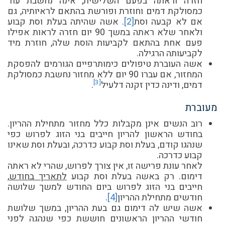
חזרה וראתה בפעם השלישית, אינה נחשבת עוד
כמסולקת דמים וחוזרת ופורשת בהתאם לראיותיה, גם
אם לא קבעה וסת
[2]
. אשה שהיתה בעלת וסת קבוע
ולאחר שלא ראתה במשך 90 יום חזרה לראות אפילו
פעם אחת בהתאם לקביעות הוסת שלה, חוזרת מיד
לקביעותה הרגילה.
אשה העוברת טיפולים כימותרפיים הגורמים להפסקת
המחזור, אם עברו 90 יום ללא מחזור נחשבת כמסולקת
[3]
דמים, ודינה כדין זקנה דלעיל
.
מעוברת
רוב הנשים אינן מקבלות כלל מחזור מתחילת ההריון.
בחודש הראשון להריון חייבים בני הזוג לפרוש כפי
שנהגו קודם, בעלת וסת קבוע כדרכה, ובעלת וסת שאינו
קבוע כדרכה.
לאחר עונת פרישה זו, אין צורך לפרוש, שהרי לא ראתה
דימום. רק באשה בעלת וסת קבוע
לתאריך בחודש
,
חייבים בני הזוג לפרוש ביום החודש למשך שלושה
חודשים מתחילת ההריון
[4]
.
אשה שיש לה דימום גם בעת ההריון, במשך שלושת
חודשי ההריון הראשונים חוששת כפי שנהגה לפני