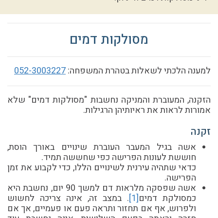
מסולקות דמים
למענה הלכתי לשאלות בטהרת המשפחה:
052-3003227
הזקנה, המעוברת והמניקה נחשבות "מסולקות דמים" שלא
אמורות לראות את ראיותיהן הרגילות.
זקנה
אשה בגיל המעבר העוברת שינויים באורך הוסת,
חוששת לעונות הפרישה כפי שחששה תמיד.
כדאי שתהיה עירנית לשינויים הללו, כדי לקבוע את זמן
הפרישה.
אשה שפסקה מלראות דם למשך 90 יום, נחשבת היא
כמסולקת דמים
[
1]
. במצב זה, אינה צריכה לחשוש
ולפרוש, אף אם תחזור ותראה פעם או פעמיים, אך אם